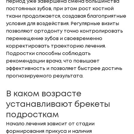
период уже завершена смена большинства
постоянных зубов, при этом рост костной
ткани продолжается, создавая благоприятные
условия для воздействия. Регулярные визиты
позволяют ортодонту точно контролировать
перемещение зубов и своевременно
корректировать траекторию лечения.
Подростки способны соблюдать
рекомендации врача, что повышает
эффективность и позволяет быстрее достичь
прогнозируемого результата.
В каком возрасте
устанавливают брекеты
подросткам
Начало лечения зависит от стадии
формирования прикуса и наличия