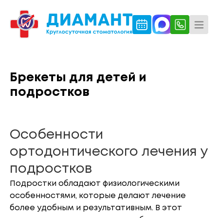
Брекеты для детей и
подростков
Особенности
ортодонтического лечения у
подростков
Подростки обладают физиологическими
особенностями, которые делают лечение
более удобным и результативным. В этот