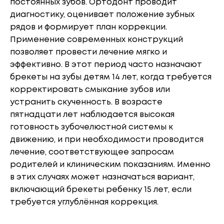
постоянных зубов. Ортодонт проводит
диагностику, оценивает положение зубных
рядов и формирует план коррекции.
Применение современных конструкций
позволяет провести лечение мягко и
эффективно. В этот период часто назначают
брекеты на зубы детям 14 лет, когда требуется
корректировать смыкание зубов или
устранить скученность. В возрасте
пятнадцати лет наблюдается высокая
готовность зубочелюстной системы к
движению, и при необходимости проводится
лечение, соответствующее запросам
родителей и клиническим показаниям. Именно
в этих случаях может назначаться вариант,
включающий брекеты ребенку 15 лет, если
требуется углублённая коррекция.