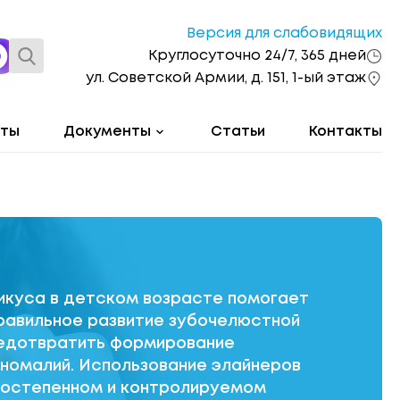
Версия для слабовидящих
Круглосуточно 24/7, 365 дней
ул. Советской Армии, д. 151, 1-ый этаж
оты
Документы
Статьи
Контакты
икуса в детском возрасте помогает
равильное развитие зубочелюстной
едотвратить формирование
номалий. Использование элайнеров
постепенном и контролируемом