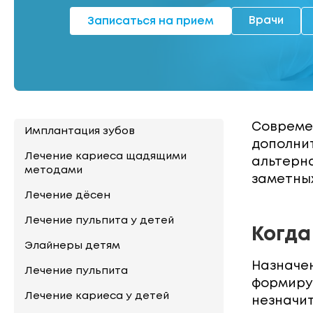
Врачи
Записаться на прием
Современ
Имплантация зубов
дополни
Лечение кариеса щадящими
альтерн
методами
заметных
Лечение дёсен
Лечение пульпита у детей
Когда
Элайнеры детям
Назначен
Лечение пульпита
формирую
Лечение кариеса у детей
незначи