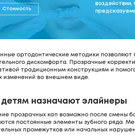
воздействии,
Стоимость
предсказуемы
ные ортодонтические методики позволяют п
тельного дискомфорта. Прозрачные коррект
ативой традиционным конструкциям и помога
 изменений во внешнем виде.
 детям назначают элайнеры
ие прозрачных кап возможно после смены бо
тся постоянные элементы зубного ряда. Мет
тельных промежутков или начальных нарушен