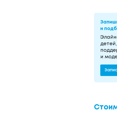
Запиш
и под
Элайн
детей
подде
и мод
Запи
Стоим