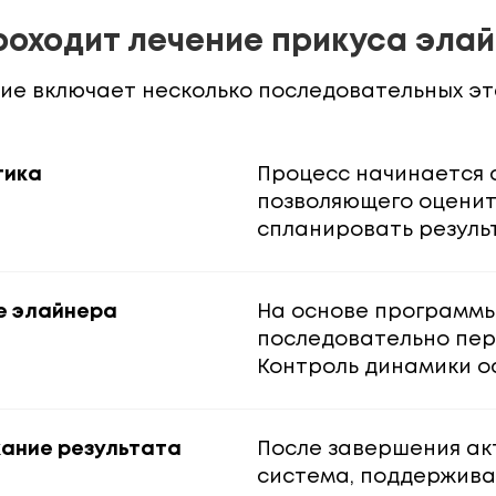
роходит лечение прикуса эла
ие включает несколько последовательных э
тика
Процесс начинается 
позволяющего оценит
спланировать результ
е элайнера
На основе программы 
последовательно пер
Контроль динамики о
ание результата
После завершения ак
система, поддержива