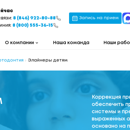
ейчас
связи:
8 (846) 922-80-88
Запись на прием
иния:
8 (800) 555-36-15
О компании
Наша команда
Наши раб
ртодонтия
Элайнеры детям
Коррекция пр
м
обеспечить п
системы и пр
выраженных а
основано на 