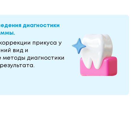
ведения диагностики
аммы.
коррекции прикуса у
ний вид и
е методы диагностики
результата.