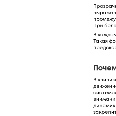
Прозрач
выражен
промежут
При бол
В каждом
Такая ф
предска
Почем
В клиник
движени
системам
внимани
динамики
закрепит