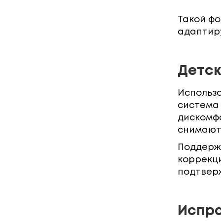
Такой ф
адаптиру
Детск
Использо
система
дискомфо
снимаютс
Поддержа
коррекци
подтвер
Испра