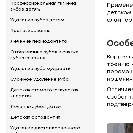
Профессиональная гигиена
Применен
зубов детям
детском 
элайнеры
Удаление зубов детям
Протезирование
Лечение периодонтита
Особе
Отбеливание зубов и снятие
Корректи
зубного камня
трению и
Удаление зуба мудрости
перемеще
ношения,
Сложное удаление зуба
Отличием
Детская стоматологическая
хирургия
особенн
подтверж
Лечение зубов детям
Детская ортодонтия
Удаление дистопированного