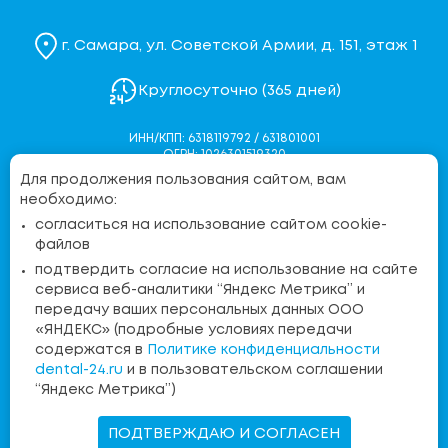
г. Самара, ул. Советской Армии, д. 151, этаж 1
Круглосуточно (365 дней)
ИНН/КПП: 6318119792 / 631801001
ОГРН: 1026301519320
Для продолжения пользования сайтом, вам
Политика конфиденциальности
необходимо:
Согласие на обработку персональных данных
согласиться на использование сайтом cookie-
Согласие на обработку персональных данных через
файлов
Яндекс.Метрику
подтвердить согласие на использование на сайте
Контакты контролирующих органов
сервиса веб-аналитики “Яндекс Метрика” и
передачу ваших персональных данных ООО
«ЯНДЕКС» (подробные условиях передачи
Бесплатная линия:
содержатся в
Политике конфиденциальности
8 (800) 555-36-15
dental-24.ru
и в пользовательском соглашении
“Яндекс Метрика”)
Запись на прием
ПОДТВЕРЖДАЮ И СОГЛАСЕН