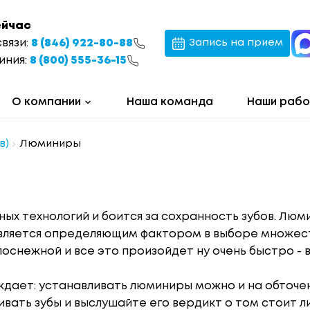
ейчас
связи:
8 (846) 922-80-88
Запись на прием
иния:
8 (800) 555-36-15
О компании
Наша команда
Наши раб
в)
Люминиры
ых технологий и боится за сохранность зубов. Люми
 является определяющим фактором в выборе множес
лоснежной и все это произойдет ну очень быстро -
дает: устанавливать люминиры можно и на обточен
вать зубы и выслушайте его вердикт о том стоит ли