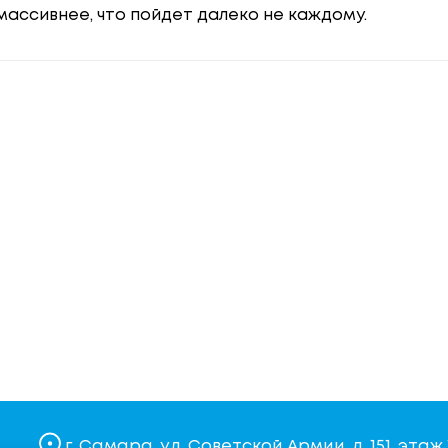
 массивнее, что пойдет далеко не каждому.
г. Самара, ул. Советской Армии, д. 151, этаж 