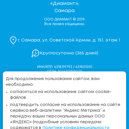
ООО ДИАМАНТ © 2019.
Все права защищены.
г. Самара, ул. Советской Армии, д. 151, этаж 1
Круглосуточно (365 дней)
ИНН/КПП: 6318119792 / 631801001
ОГРН: 1026301519320
Для продолжения пользования сайтом, вам
Политика конфиденциальности
необходимо:
Согласие на обработку персональных данных
согласиться на использование сайтом cookie-
Согласие на обработку персональных данных через
файлов
Яндекс.Метрику
подтвердить согласие на использование на сайте
Контакты контролирующих органов
сервиса веб-аналитики “Яндекс Метрика” и
передачу ваших персональных данных ООО
«ЯНДЕКС» (подробные условиях передачи
Бесплатная линия:
содержатся в
Политике конфиденциальности