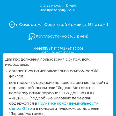
ООО ДИАМАНТ © 2019.
Все права защищены.
г. Самара, ул. Советской Армии, д. 151, этаж 1
Круглосуточно (365 дней)
ИНН/КПП: 6318119792 / 631801001
ОГРН: 1026301519320
Для продолжения пользования сайтом, вам
Политика конфиденциальности
необходимо:
Согласие на обработку персональных данных
согласиться на использование сайтом cookie-
Согласие на обработку персональных данных через
файлов
Яндекс.Метрику
подтвердить согласие на использование на сайте
Контакты контролирующих органов
сервиса веб-аналитики “Яндекс Метрика” и
передачу ваших персональных данных ООО
«ЯНДЕКС» (подробные условиях передачи
Бесплатная линия:
содержатся в
Политике конфиденциальности
8 (800) 555-36-15
dental-24.ru
и в пользовательском соглашении
“Яндекс Метрика”)