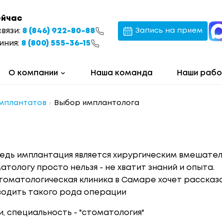
ейчас
связи:
8 (846) 922-80-88
Запись на прием
иния:
8 (800) 555-36-15
О компании
Наша команда
Наши раб
имплантатов
Выбор имплантолога
ведь имплантация является хирургическим вмешате
ологу просто нельзя - не хватит знаний и опыта.
стоматологическая клиника в Самаре хочет рассказа
оводить такого рода операции
 специальность - "стоматология"