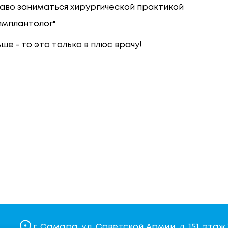
раво заниматься хирургической практикой
имплантолог"
е - то это только в плюс врачу!
г. Самара, ул. Советской Армии, д. 151, этаж 