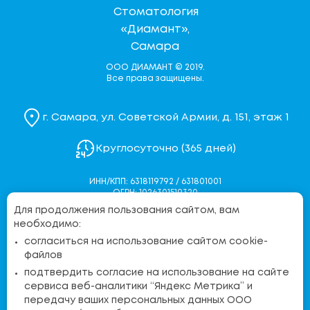
ООО ДИАМАНТ © 2019.
Все права защищены.
г. Самара, ул. Советской Армии, д. 151, этаж 1
Круглосуточно (365 дней)
ИНН/КПП: 6318119792 / 631801001
ОГРН: 1026301519320
Для продолжения пользования сайтом, вам
Политика конфиденциальности
необходимо:
Согласие на обработку персональных данных
согласиться на использование сайтом cookie-
Согласие на обработку персональных данных через
файлов
Яндекс.Метрику
подтвердить согласие на использование на сайте
Контакты контролирующих органов
сервиса веб-аналитики “Яндекс Метрика” и
передачу ваших персональных данных ООО