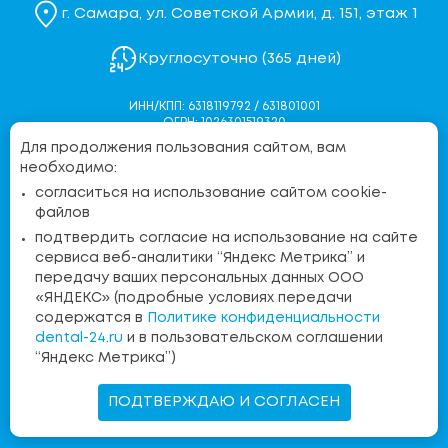
г. Самара, ул. Советской Армии, д. 151, этаж 1
Круглосуточно (365 дней)
ИНН/КПП: 6318119792 / 631801001
ОГРН: 1026301519320
Для продолжения пользования сайтом, вам
Политика конфиденциальности
необходимо:
Согласие на обработку персональных данных
согласиться на использование сайтом cookie-
Согласие на обработку персональных данных через
файлов
Яндекс.Метрику
подтвердить согласие на использование на сайте
Контакты контролирующих органов
сервиса веб-аналитики “Яндекс Метрика” и
передачу ваших персональных данных ООО
«ЯНДЕКС» (подробные условиях передачи
Бесплатная линия:
содержатся в
Политике конфиденциальности
8 (800) 555-36-15
dental-24.ru
и в пользовательском соглашении
“Яндекс Метрика”)
Запись на прием
ПОДТВЕРЖДАЮ И СОГЛАСЕН