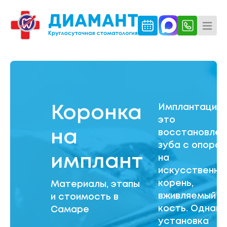
Имплантация 
Коронка
это
на
восстановлен
зуба с опорой
имплант
на
искусственны
корень,
Материалы, этапы
вживляемый в
и стоимость в
кость. Однако
Самаре
установка