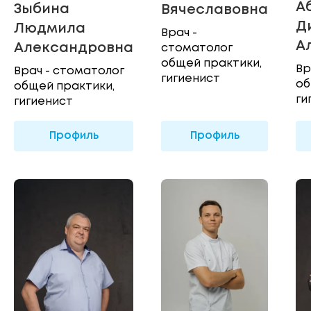
А
Зыбина
Вячеславовна
Д
Людмила
Врач -
А
Александровна
стоматолог
общей практики,
Вр
Врач - стоматолог
гигиенист
об
общей практики,
ги
гигиенист
Профиль
Профиль