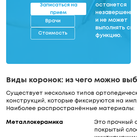
останется
Записаться на
незавершенно
прием
и не может
Врачи
выполнять св
Стоимость
функцию.
Виды коронок: из чего можно вы
Существует несколько типов ортопедичес
конструкций, которые фиксируются на имп
Наиболее распространённые материалы:
Металлокерамика
Это прочный 
покрытый сло