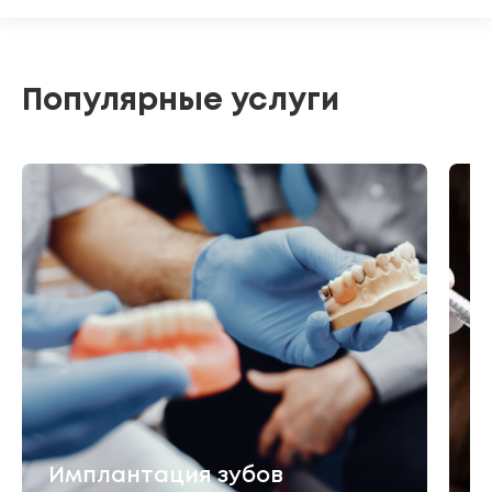
Популярные услуги
Л
Имплантация зубов
м