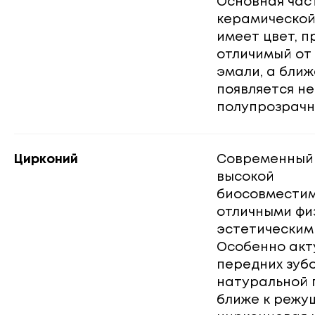
Основная час
керамической
имеет цвет, п
отличимый от
эмали, а ближ
появляется н
полупрозрачн
Цирконий
Современный
высокой
биосовместим
отличными фи
эстетическим
Особенно акт
передних зубо
натуральной 
ближе к режу