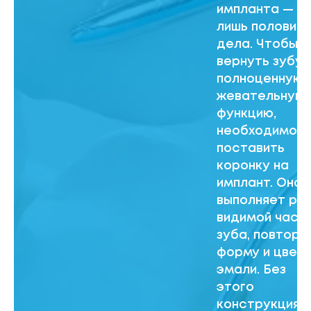
импланта —
лишь половин
дела. Чтобы
вернуть зубу
полноценную
жевательную
функцию,
необходимо
поставить
коронку на
имплант. Она
выполняет ро
видимой част
зуба, повторя
форму и цвет
эмали. Без
этого
конструкция