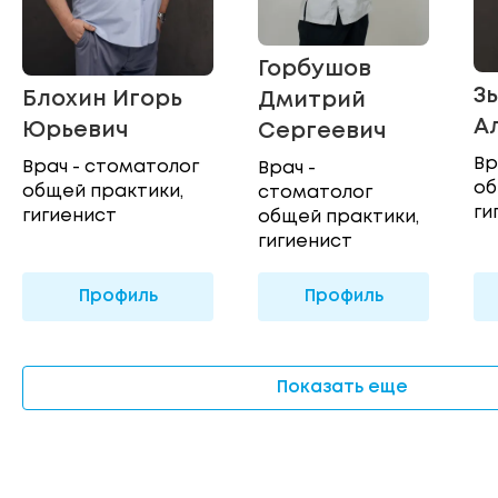
Горбушов
З
Блохин Игорь
Дмитрий
А
Юрьевич
Сергеевич
Вр
Врач - стоматолог
Врач -
об
общей практики,
стоматолог
ги
гигиенист
общей практики,
гигиенист
Профиль
Профиль
Показать еще