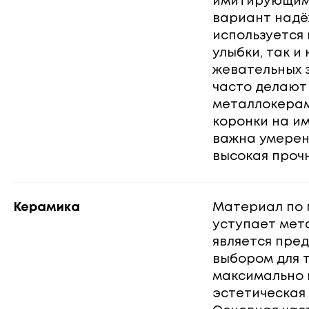
имитирующим 
вариант надё
используется 
улыбки, так и 
жевательных 
часто делают 
металлокера
коронки на им
важна умерен
высокая прочн
Керамика
Материал по 
уступает мет
является пре
выбором для т
максимально
эстетическая 