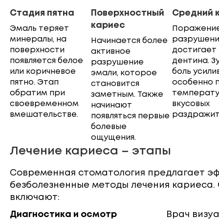
Стадия пятна
Поверхностный
Средний 
кариес
Эмаль теряет
Поражение
минералы, на
разрушен
Начинается более
поверхности
достигает
активное
появляется белое
дентина. З
разрушение
или коричневое
боль усили
эмали, которое
пятно. Этап
особенно 
становится
обратим при
температу
заметным. Также
своевременном
вкусовых
начинают
вмешательстве.
раздражит
появляться первые
болевые
ощущения.
Лечение кариеса – этапы
Современная стоматология предлагает э
безболезненные методы лечения кариеса.
включают:
Диагностика и осмотр
Врач визу