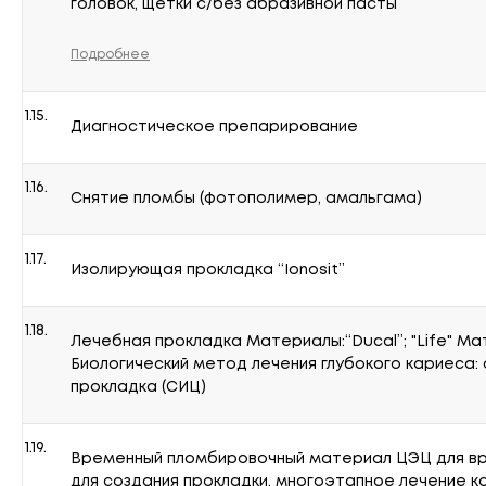
головок, щетки с/без абразивной пасты
Подробнее
1.15.
Диагностическое препарирование
1.16.
Снятие пломбы (фотополимер, амальгама)
1.17.
Изолирующая прокладка “Ionosit”
1.18.
Лечебная прокладка Материалы:“Ducal”; "Life" Ма
Биологический метод лечения глубокого кариеса:
прокладка (СИЦ)
1.19.
Временный пломбировочный материал ЦЭЦ для в
для создания прокладки, многоэтапное лечение ка