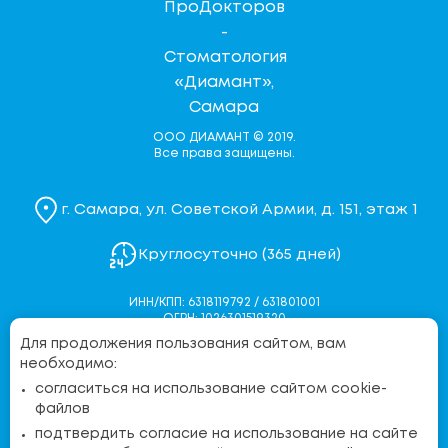
ООО ДИАМАНТ © 2019.
Все права защищены.
г. Самара, ул. Советской Армии, д. 151, этаж 1
Круглосуточно (365 дней)
ИНН/КПП: 6318119792 / 631801001
ОГРН: 1026301519320
Для продолжения пользования сайтом, вам
Политика конфиденциальности
необходимо:
Согласие на обработку персональных данных
согласиться на использование сайтом cookie-
Согласие на обработку персональных данных через
файлов
Яндекс.Метрику
подтвердить согласие на использование на сайте