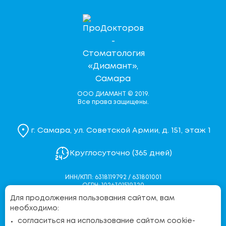
ООО ДИАМАНТ © 2019.
Все права защищены.
г. Самара, ул. Советской Армии, д. 151, этаж 1
Круглосуточно (365 дней)
ИНН/КПП: 6318119792 / 631801001
ОГРН: 1026301519320
Для продолжения пользования сайтом, вам
Политика конфиденциальности
необходимо:
Согласие на обработку персональных данных
согласиться на использование сайтом cookie-