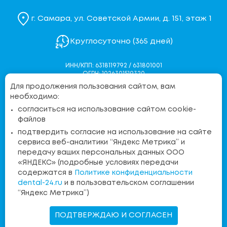
г. Самара, ул. Советской Армии, д. 151, этаж 1
Круглосуточно (365 дней)
ИНН/КПП: 6318119792 / 631801001
ОГРН: 1026301519320
Для продолжения пользования сайтом, вам
Политика конфиденциальности
необходимо:
Согласие на обработку персональных данных
согласиться на использование сайтом cookie-
Согласие на обработку персональных данных через
файлов
Яндекс.Метрику
подтвердить согласие на использование на сайте
Контакты контролирующих органов
сервиса веб-аналитики “Яндекс Метрика” и
передачу ваших персональных данных ООО
«ЯНДЕКС» (подробные условиях передачи
Бесплатная линия:
содержатся в
Политике конфиденциальности
8 (800) 555-36-15
dental-24.ru
и в пользовательском соглашении
“Яндекс Метрика”)
Запись на прием
ПОДТВЕРЖДАЮ И СОГЛАСЕН