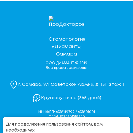
ООО ДИАМАНТ © 2019.
Все права защищены.
г. Самара, ул. Советской Армии, д. 151, этаж 1
Круглосуточно (365 дней)
ИНН/КПП: 6318119792 / 631801001
ОГРН: 1026301519320
Для продолжения пользования сайтом, вам
Политика конфиденциальности
необходимо: