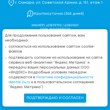
г. Самара, ул. Советской Армии, д. 151, этаж 1
Круглосуточно (365 дней)
ИНН/КПП: 6318119792 / 631801001
ОГРН: 1026301519320
Для продолжения пользования сайтом, вам
Политика конфиденциальности
необходимо:
Согласие на обработку персональных данных
согласиться на использование сайтом cookie-
Согласие на обработку персональных данных через
файлов
Яндекс.Метрику
подтвердить согласие на использование на сайте
Контакты контролирующих органов
сервиса веб-аналитики “Яндекс Метрика” и
передачу ваших персональных данных ООО
«ЯНДЕКС» (подробные условиях передачи
Бесплатная линия:
содержатся в
Политике конфиденциальности
8 (800) 555-36-15
dental-24.ru
и в пользовательском соглашении
“Яндекс Метрика”)
Запись на прием
ПОДТВЕРЖДАЮ И СОГЛАСЕН